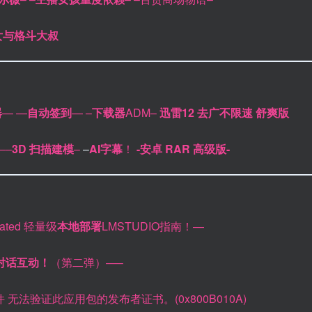
女与格斗大叔
器
—
—
自动签到
—
–
下载器
ADM–
迅雷12 去广不限速 舒爽版
–
–
3D 扫描建模
–
–
AI字幕
！
-安卓 RAR 高级版-
erated 轻量级
本地部署
LMSTUDIO指南！—
对话互动！
（第二弹）—–
件 无法验证此应用包的发布者证书。(0x800B010A)