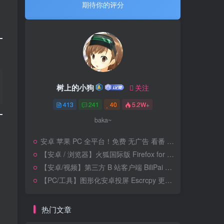
期待你的评分
树上的小狗
关注
413
241
40
5.2W+
baka~
安卓 苹果 PC 全平台！免费 无广告 看番 软件 Kazumi！！！更新 V2.2.4
【安卓 / 浏览器】火狐国际版 Firefox for Android 更新 V154.0b3
【安卓/视频】第三方 B 站客户端 BiliPai 更新 V9.9.9.8.6 | 内置插件中心 | 4K/HDR
【PC/工具】图形化安卓投屏 Escrcpy 更新 v3.0.8 高帧率 | 低延迟
热门文章