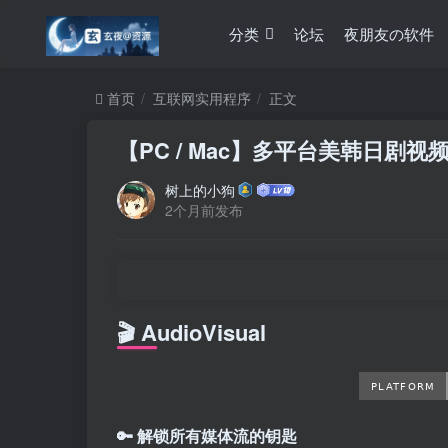
分类
论坛
夜朋友の软件
首页
互联网实用程序
正文
【PC / Mac】多平台美韩日剧视频解析工
树上的小狗
2个月前发布
🎬 AudioVisual
🔑 解锁所有媒体流的钥匙