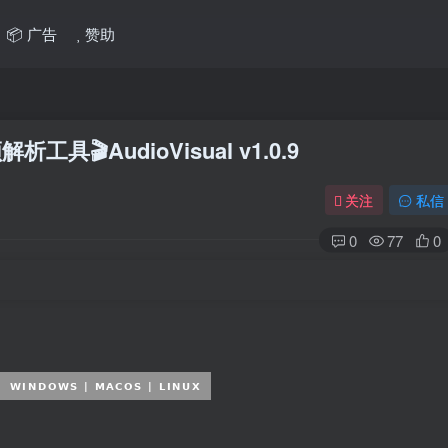
📦 广告
赞助
具🎬AudioVisual v1.0.9
关注
私信
0
77
0