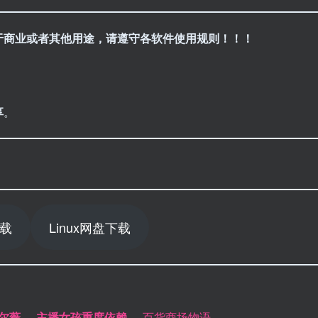
于商业或者其他用途，请遵守各软件使用规则！！！
享
。
下载
Linux网盘下载
尔薇
–
–
主播女孩重度依赖
–
–百货商场物语–