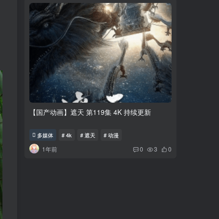
【国产动画】遮天 第119集 4K 持续更新
《崩坏3》
多媒体
# 4k
# 遮天
# 动漫
游戏&模
1年前
9个月
0
3
0