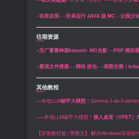
–
吉里吉里
–
–
安卓运行 JAVA 版 MC
–
公园少
往期资源
–无广看番神器kazumi–
MC光影
—
PSP 模拟
–
最强文件搜索
–
–
网络 抓包
–
–
画图生图！krita
其他教程
—本地LLM
破甲大模型
！Gemma-3-4b-it-ablit
—–本地LLM破甲大模型！
接入桌宠（VPET）
【安装教程篇 | 带图文】 解决Windows安装软