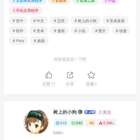
互联网实用程序
多媒体
实用工具
小说
手机实用程序
# 官中
# 中文
# 正经
# 树上的小狗
# 安卓直装
# 软件
# 安卓
# 漫画
# 小说
# 图片
# 动漫
# Pixiv
# 插画
喜欢就支持一下吧
点赞
17
分享
收藏
1
树上的小狗
关注
413
242
40
5.3W+
baka~