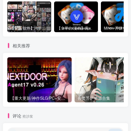
【安卓/软件】跨平台免代理直连P站 Pixez-Flutter V0.9.105 动图 | 以图搜源 | 批量下载 | Pixiv | 漫画 小说 插图
【全平台/漫画】无广告 漫画阅读器 Venera 支持 禁漫/哔咔/拷贝漫画源 更新 v1.6.3 附带 漫画源 部分地址已更新 安卓 | Mac | IOS | Widows
相关推荐
【重大更新/神作SLG/PC+安卓/官中】特工17 Agent 17 v0.26.10 官方中文版+存档or满金币
各类菩萨资源合集
评论
抢沙发