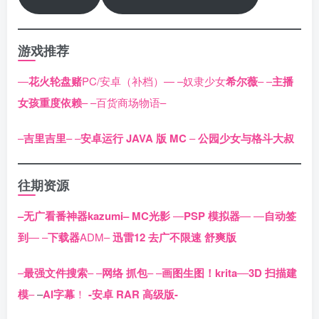
游戏推荐
—
花火轮盘赌
PC/安卓（补档）—
–奴隶少女
希尔薇
–
–
主播
女孩重度依赖
–
–百货商场物语–
–
吉里吉里
–
–
安卓运行 JAVA 版 MC
–
公园少女与格斗大叔
往期资源
–无广看番神器kazumi–
MC光影
—
PSP 模拟器
—
—
自动签
到
—
–
下载器
ADM–
迅雷12 去广不限速 舒爽版
–
最强文件搜索
–
–
网络 抓包
–
–
画图生图！krita
–
–
3D 扫描建
模
–
–
AI字幕
！
-安卓 RAR 高级版-