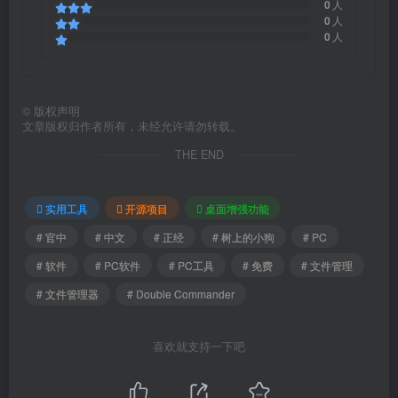
0
人
0
人
0
人
©
版权声明
文章版权归作者所有，未经允许请勿转载。
THE END
实用工具
开源项目
桌面增强功能
# 官中
# 中文
# 正经
# 树上的小狗
# PC
# 软件
# PC软件
# PC工具
# 免费
# 文件管理
# 文件管理器
# Double Commander
喜欢就支持一下吧