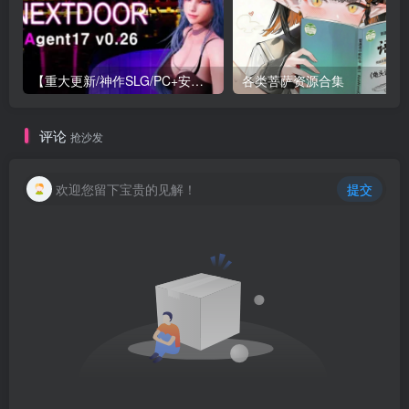
【重大更新/神作SLG/PC+安卓/官中】特工17 Agent 17 v0.26.10 官方中文版+存档or满金币
各类菩萨资源合集
评论
抢沙发
欢迎您留下宝贵的见解！
提交