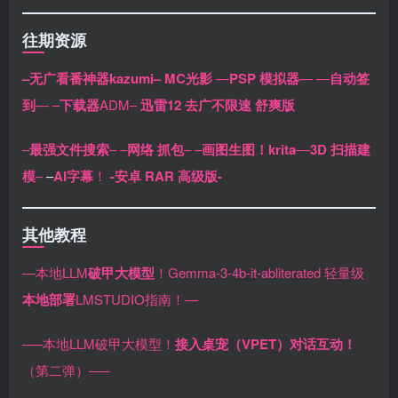
往期资源
–无广看番神器kazumi–
MC光影
—
PSP 模拟器
—
—
自动签
到
—
–
下载器
ADM–
迅雷12 去广不限速 舒爽版
–
最强文件搜索
–
–
网络 抓包
–
–
画图生图！krita
–
–
3D 扫描建
模
–
–
AI字幕
！
-安卓 RAR 高级版-
其他教程
—本地LLM
破甲大模型
！Gemma-3-4b-it-abliterated 轻量级
本地部署
LMSTUDIO指南！—
—–本地LLM破甲大模型！
接入桌宠（VPET）对话互动！
（第二弹）—–