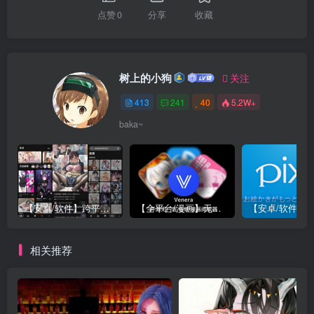
点赞
0
分享
收藏
树上的小狗
关注
413
241
40
5.2W+
baka~
【安卓/软件】跨平台免代理直连P站 Pixez-Flutter V0.9.105 动图 | 以图搜源 | 批量下载 | Pixiv | 漫画 小说 插图
【全平台/漫画】无广告 漫画阅读器 Venera 支持 禁漫/哔咔/拷贝漫画源 更新 v1.6.3 附带 漫画源 部分地址已更新 安卓 | Mac | IOS | Widows
相关推荐