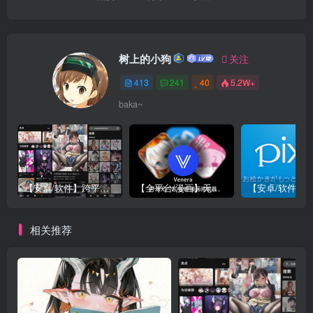
树上的小狗
关注
413
241
40
5.2W+
baka~
【安卓/软件】跨平台免代理直连P站 Pixez-Flutter V0.9.105 动图 | 以图搜源 | 批量下载 | Pixiv | 漫画 小说 插图
【全平台/漫画】无广告 漫画阅读器 Venera 支持 禁漫/哔咔/拷贝漫画源 更新 v1.6.3 附带 漫画源 部分地址已更新 安卓 | Mac | IOS | Widows
相关推荐