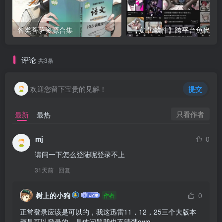
各类菩萨资源合集
评论
共3条
欢迎您留下宝贵的见解！
提交
只看作者
最新
最热
mj
0
请问一下怎么登陆呢登录不上
31天前
回复
树上的小狗
0
作者
正常登录应该是可以的，我这迅雷11，12，25三个大版本
都是可以登录的。具体问题我也不清楚qwq...