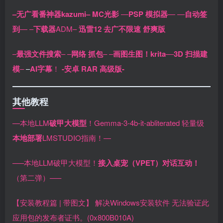
–无广看番神器kazumi–
MC光影
—
PSP 模拟器
—
—
自动签
到
—
–
下载器
ADM–
迅雷12 去广不限速 舒爽版
–
最强文件搜索
–
–
网络 抓包
–
–
画图生图！krita
–
–
3D 扫描建
模
–
–
AI字幕
！
-安卓 RAR 高级版-
其他教程
—本地LLM
破甲大模型
！Gemma-3-4b-it-abliterated 轻量级
本地部署
LMSTUDIO指南！—
—–本地LLM破甲大模型！
接入桌宠（VPET）对话互动！
（第二弹）—–
【安装教程篇 | 带图文】 解决Windows安装软件 无法验证此
应用包的发布者证书。(0x800B010A)