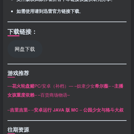
如需使用请到迅雷官方链接下载
。
下载链接：
网盘下载
游戏推荐
—
花火轮盘赌
PC/安卓（补档）—
–奴隶少女
希尔薇
–
–
主播
女孩重度依赖
–
–百货商场物语–
–
吉里吉里
–
–
安卓运行 JAVA 版 MC
–
公园少女与格斗大叔
往期资源