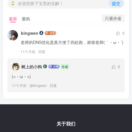
欢迎您留下宝贵的见解！
提交
只看作者
最新
最热
bingwen
0
老师的DNS优化是真方便了四处跑，谢谢老师(｀・ω・´)
11个月前
回复
树上的小狗
0
作者
(=・ω・=)
11个月前
@
bingwen
回复
关于我们