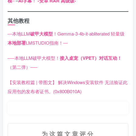
模
–
–
AI字幕
！
-安卓 RAR 高级版-
其他教程
—本地LLM
破甲大模型
！Gemma-3-4b-it-abliterated 轻量级
本地部署
LMSTUDIO指南！—
—–本地LLM破甲大模型！
接入桌宠（VPET）对话互动！
（第二弹）—–
【安装教程篇 | 带图文】 解决Windows安装软件 无法验证此
应用包的发布者证书。(0x800B010A)
为这篇文章评分