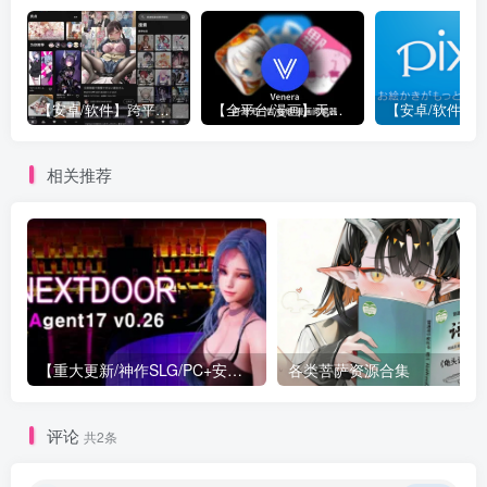
【安卓/软件】跨平台免代理直连P站 Pixez-Flutter V0.9.105 动图 | 以图搜源 | 批量下载 | Pixiv | 漫画 小说 插图
【全平台/漫画】无广告 漫画阅读器 Venera 支持 禁漫/哔咔/拷贝漫画源 更新 v1.6.3 附带 漫画源 部分地址已更新 安卓 | Mac | IOS | Widows
相关推荐
【重大更新/神作SLG/PC+安卓/官中】特工17 Agent 17 v0.26.10 官方中文版+存档or满金币
各类菩萨资源合集
评论
共2条