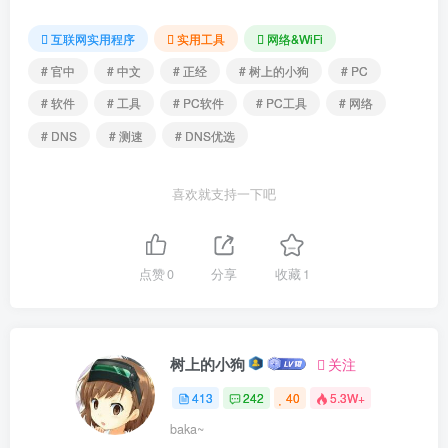
互联网实用程序
实用工具
网络&WiFi
# 官中
# 中文
# 正经
# 树上的小狗
# PC
# 软件
# 工具
# PC软件
# PC工具
# 网络
# DNS
# 测速
# DNS优选
喜欢就支持一下吧
点赞
0
分享
收藏
1
树上的小狗
关注
413
242
40
5.3W+
baka~