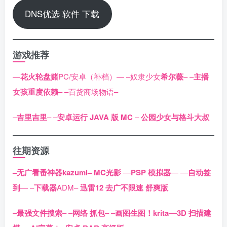
DNS优选 软件 下载
游戏推荐
—
花火轮盘赌
PC/安卓（补档）—
–奴隶少女
希尔薇
–
–
主播
女孩重度依赖
–
–百货商场物语–
–
吉里吉里
–
–
安卓运行 JAVA 版 MC
–
公园少女与格斗大叔
往期资源
–无广看番神器kazumi–
MC光影
—
PSP 模拟器
—
—
自动签
到
—
–
下载器
ADM–
迅雷12 去广不限速 舒爽版
–
最强文件搜索
–
–
网络 抓包
–
–
画图生图！krita
–
–
3D 扫描建