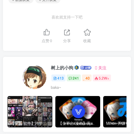
喜欢就支持一下吧
点赞
0
分享
收藏
树上的小狗
关注
413
241
40
5.2W+
baka~
【安卓/软件】跨平台免代理直连P站 Pixez-Flutter V0.9.105 动图 | 以图搜源 | 批量下载 | Pixiv | 漫画 小说 插图
【全平台/漫画】无广告 漫画阅读器 Venera 支持 禁漫/哔咔/拷贝漫画源 更新 v1.6.3 附带 漫画源 部分地址已更新 安卓 | Mac | IOS | Widows