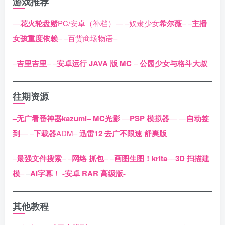
游戏推荐
—
花火轮盘赌
PC/安卓（补档）—
–奴隶少女
希尔薇
–
–
主播
女孩重度依赖
–
–百货商场物语–
–
吉里吉里
–
–
安卓运行 JAVA 版 MC
–
公园少女与格斗大叔
往期资源
–无广看番神器kazumi–
MC光影
—
PSP 模拟器
—
—
自动签
到
—
–
下载器
ADM–
迅雷12 去广不限速 舒爽版
–
最强文件搜索
–
–
网络 抓包
–
–
画图生图！krita
–
–
3D 扫描建
模
–
–
AI字幕
！
-安卓 RAR 高级版-
其他教程