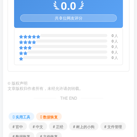
0.0
共
0
位网友评分
0
人
0
人
0
人
0
人
0
人
©
版权声明
文章版权归作者所有，未经允许请勿转载。
THE END
实用工具
数据恢复
# 官中
# 中文
# 正经
# 树上的小狗
# 文件管理
# 数据恢复
# 文件恢复