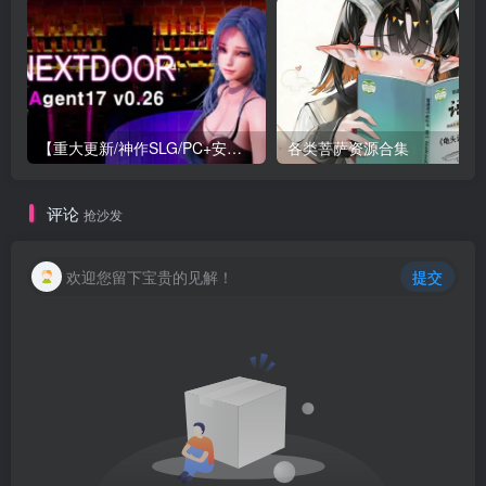
【重大更新/神作SLG/PC+安卓/官中】特工17 Agent 17 v0.26.10 官方中文版+存档or满金币
各类菩萨资源合集
评论
抢沙发
欢迎您留下宝贵的见解！
提交