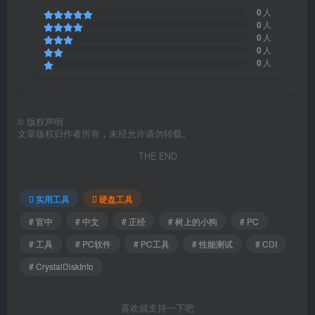
0
人
0
人
0
人
0
人
0
人
©
版权声明
文章版权归作者所有，未经允许请勿转载。
THE END
实用工具
硬盘工具
# 官中
# 中文
# 正经
# 树上的小狗
# PC
# 工具
# PC软件
# PC工具
# 性能测试
# CDI
# CrystalDiskInfo
喜欢就支持一下吧