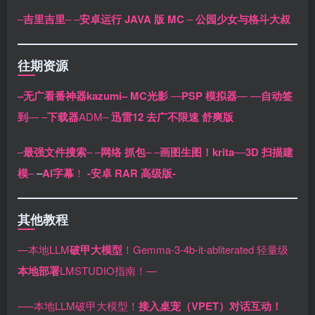
–
吉里吉里
–
–
安卓运行 JAVA 版 MC
–
公园少女与格斗大叔
往期资源
–无广看番神器kazumi–
MC光影
—
PSP 模拟器
—
—
自动签
到
—
–
下载器
ADM–
迅雷12 去广不限速 舒爽版
–
最强文件搜索
–
–
网络 抓包
–
–
画图生图！krita
–
–
3D 扫描建
模
–
–
AI字幕
！
-安卓 RAR 高级版-
其他教程
—本地LLM
破甲大模型
！Gemma-3-4b-it-abliterated 轻量级
本地部署
LMSTUDIO指南！—
—–本地LLM破甲大模型！
接入桌宠（VPET）对话互动！