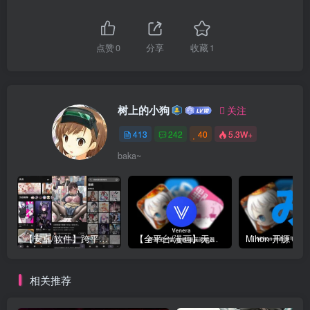
点赞
0
分享
收藏
1
树上的小狗
关注
413
242
40
5.3W+
baka~
【安卓/软件】跨平台免代理直连P站 Pixez-Flutter V0.9.105 动图 | 以图搜源 | 批量下载 | Pixiv | 漫画 小说 插图
【全平台/漫画】无广告 漫画阅读器 Venera 支持 禁漫/哔咔/拷贝漫画源 更新 v1.6.3 附带 漫画源 部分地址已更新 安卓 | Mac | IOS | Widows
相关推荐