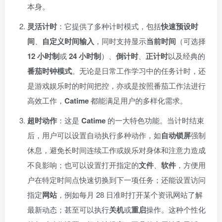
本身。
灵活计时
：它提供了多种计时模式，包括
快速预设时
间
、
自定义时间输入
，同时支持显示
当前时间
（可选择
12 小时制
或
24 小时制
）、
倒计时
、
正计时
以及经典的
番茄时钟模式
。无论是日常工作学习中的任务计时，还
是游戏娱乐时的时间把控，亦或是按照番茄工作法进行
高效工作，
Catime
都能满足用户的多样化需求。
超时动作
：这是
Catime
的一大特色功能。当计时结束
后，用户可以设置自动执行多种动作，如
自动锁屏
强制
休息，避免长时间连续工作或娱乐对身体和注意力造成
不良影响；也可以设置打开指定的
文件
、
软件
，方便用
户在特定时间点快速切换到下一项任务；还能设置访问
指定
网站
，例如每月 28 日准时打开某个资讯网站了解
最新动态；甚至可以执行
关机
或
重启
操作。这种个性化