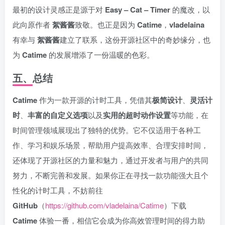
最初的设计灵感正是源于对
Easy – Cat – Timer
的魔改，以
此向原作者
絮酱酱
致敬。也正是因为
Catime
，
vladelaina
有幸与
絮酱酱
建立了联系，这份开源社区中的奇妙缘分，也
为
Catime
的发展增添了一份温暖的色彩。
五、总结
Catime
作为一款开源的计时工具，凭借其
极简设计
、
灵活计
时
、
丰富的自定义选项
以及
实用的超时动作设置
等功能，在
时间管理领域展现出了独特的优势。它不仅适用于各种工
作、学习和娱乐场景，帮助用户提高效率、合理安排时间，
还体现了开源社区的力量和魅力，通过开发者与用户的共同
努力，不断完善和发展。如果你正在寻找一款功能强大且个
性化的计时工具，不妨前往
GitHub
（
https://github.com/vladelaina/Catime
）下载
Catime
体验一番，相信它会成为你高效管理时间的得力助