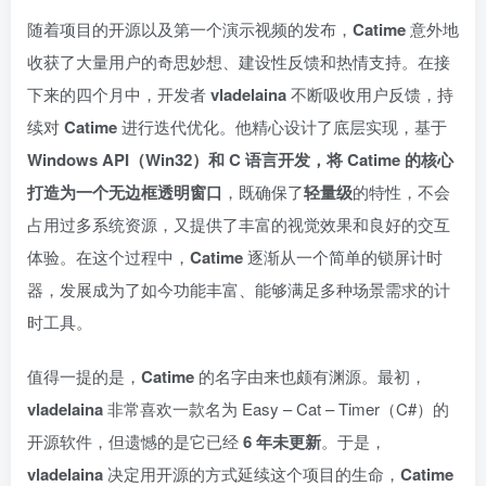
随着项目的开源以及第一个演示视频的发布，
Catime
意外地
收获了大量用户的奇思妙想、建设性反馈和热情支持。在接
下来的四个月中，开发者
vladelaina
不断吸收用户反馈，持
续对
Catime
进行迭代优化。他精心设计了底层实现，基于
Windows API（Win32）和 C 语言开发，将 Catime 的核心
打造为一个无边框透明窗口
，既确保了
轻量级
的特性，不会
占用过多系统资源，又提供了丰富的视觉效果和良好的交互
体验。在这个过程中，
Catime
逐渐从一个简单的锁屏计时
器，发展成为了如今功能丰富、能够满足多种场景需求的计
时工具。
值得一提的是，
Catime
的名字由来也颇有渊源。最初，
vladelaina
非常喜欢一款名为 Easy – Cat – Timer（C#）的
开源软件，但遗憾的是它已经
6 年未更新
。于是，
vladelaina
决定用开源的方式延续这个项目的生命，
Catime