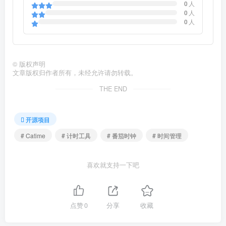
0
人
0
人
0
人
©
版权声明
文章版权归作者所有，未经允许请勿转载。
THE END
开源项目
# Catime
# 计时工具
# 番茄时钟
# 时间管理
喜欢就支持一下吧
点赞
0
分享
收藏