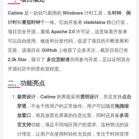
Catime
是一款轻巧易用的
Windows
计时工具，集
时钟
、
倒
计时
和
番茄时钟
于一体。它由开发者
vladelaina
精心打造，
项目完全开源，遵循
Apache 2.0
许可证，这意味着开发者
可以自由使用、修改和分发代码，促进了项目的不断发展和
完善。该项目在
GitHub
上收获了众多关注，截至目前已有
2.3k Star
，吸引了
多位贡献者
共同参与开发，足以证明其在
开源社区中的受欢迎程度。
二、功能亮点
极简设计
：
Catime
的界面采用
透明设计
，并且支持
点击
穿透
，不会干扰用户的正常操作。用户可以随意
拖拽缩
放窗口
，将其放置在屏幕的任意位置，同时还具备
多语
言支持
功能，满足不同地区用户的需求。这种简洁的设
计理念，让用户在使用时轻松无负担，专注于时间管理