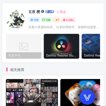
玄夜 樱
关注
109
136
87
4.2W+
玄夜の资源站站长。分享好用软件、游戏和动漫资源，覆盖Windows/Mac/安卓多平台。专注优质ACG内容，让每一个资源都能被有需要的人找到。
免责声明
DaVinci Resolve Studio 21.0b1：全能后期工作站，AI 与照片处理划时代升级
相关推荐