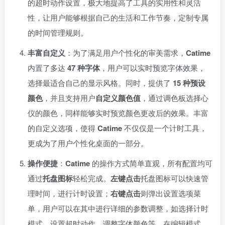
的超时动作设置，极大地提高了工具的实用性和灵活
性，让用户能够根据自己的生活和工作节奏，定制专属
的时间管理规则。
丰富自定义
：为了满足用户个性化的审美需求，
Catime
内置了多达
47 种字体
，用户可以实时预览字体效果，
选择最适合自己的显示风格。同时，提供了
15 种预设
颜色
，并且支持用户
自定义颜色值
，通过调色板选择心
仪的颜色，同样能够实时预览颜色更改后的效果。丰富
的自定义选项，使得
Catime
不仅仅是一个计时工具，
更成为了用户个性化桌面的一部分。
操作便捷
：
Catime
的操作方式简单直观，所有配置均可
通过
托盘图标
轻松完成。
左键点击
托盘图标可以快速管
理时间，进行计时设置；
右键点击
则弹出设置选项菜
单，用户可以在其中进行详细的参数调整，如选择计时
模式、设置超时动作、调整字体颜色等。在编辑模式