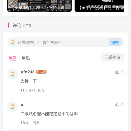
【安卓/软件】跨平台免代理直连P站 Pixez-Flutter V0.9.105 动图 | 以图搜源 | 批量下载 | Pixiv | 漫画 小说 插图
【全平台/漫画】无广告 漫画阅读器 Venera 支持 禁漫/哔咔/拷贝漫画源 更新 v
评论
共7条
欢迎您留下宝贵的见解！
提交
只看作者
最新
最热
ufo233
0
支持一下
11个月前
回复
u
0
二级域名能不能稳定是个问题啊
1年前
回复