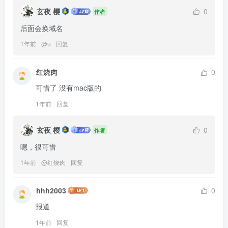
玄夜 樱
0
作者
后面会换域名
1年前
@
u
回复
红烧肉
0
可惜了 没有mac版的
1年前
回复
玄夜 樱
0
作者
嗯，很可惜
1年前
@
红烧肉
回复
hhh2003
0
报道
1年前
回复