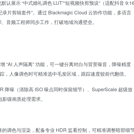
示 “中式婚礼调色 LUT”“短视频快剪预设”（适配抖音 9:1
剪辑套件”。通过 Blackmagic Cloud 云协作功能，多语言
师、音频工程师同步工作，打破地域沟通壁垒。
网络引擎，新增 “AI 人声隔离” 功能，可一键分离对白与背景噪音，降噪精度
持发丝级遮罩跟踪，人像调色时可精准选中毛发区域，跟踪速度较前代翻倍。
ltraNR 降噪（清除高 ISO 噪点同时保留细节）、SuperScale 超级放
满足电影级画质处理需求。
 HDR 标准的调色与渲染，配备专业 HDR 监看控制，可精准调整暗部细