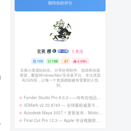
期待你的评分
玄夜 樱
关注
109
136
87
4.4W+
玄夜の资源站站长。分享好用软件、游戏和动漫
资源，覆盖Windows/Mac/安卓多平台。专注优质
偏
ACG内容，让每一个资源都能被有需要的人找
到。
Fender Studio Pro 8.0.3——传奇吉他品牌的新一代数字音频工作站
3DMark v2.32.8743 — 全球最权威显卡性能基准测试工具 | 次世代硬件全面适配
Autodesk Maya 2027.1 更新发布：MotionMaker 增强、Bifrost 升级与更多改进
Final Cut Pro 12.3 — Apple 专业视频剪辑的巅峰之作
心