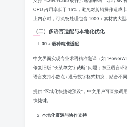
支持 H.264/H.265 硬件加速编解码，导出 8
CPU 占用率低于 15%，避免对剪辑操作造成卡顿影
上内存时，可流畅处理包含 1000 + 素材的大
（二）多语言适配与本地化优化
30 + 语种精准适配
中文界面实现专业术语精准翻译（如 “PowerWindow
修复旧版 “长菜单文字截断” 问题；东亚语
语言支持小数点 / 逗号数字格式切换，贴合不
提供 “区域化快捷键预设”，中文用户可直接调用 “Ctr
快捷键。
本地化资源与协作支持