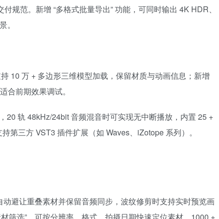
平台的交付规范。新增 “多格式批量导出” 功能，可同时输出 4K HDR、
场景。
题，支持 10 万 + 多边形三维模型加载，保留材质与动画信息；新增
倍，适合前期效果调试。
 问题，20 轨 48kHz/24bit 音频混音时可实现无中断播放，内置 25 +
 VST3 插件扩展（如 Waves、iZotope 系列）。
段时自动避让重叠素材并保留音频同步，波纹修剪时支持实时预览画
素材筛选”，可按分辨率、格式、拍摄日期快速定位素材，1000 +