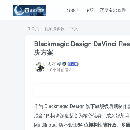
分类
论坛
夜朋友の软件
首页
视频编辑器
正文
Blackmagic Design DaVinci
决方案
玄夜 樱
10个月前发布
作为 Blackmagic Design 旗下旗舰级后期制作套件，
混音” 四模块深度整合为核心优势，成为好莱坞电影
Multilingual 版本聚焦
64 位架构性能释放
、
多