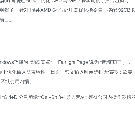
K 视频时间缩短 60%；优化 CPU 与 GPU 资源调度，后台渲染时
响。针对 Intel/AMD 64 位处理器优化指令集，搭配 32GB 
型项目。
s™译为 “动态遮罩”、“Fairlight Page 译为 “音频页面”），
言环境下优化输入法兼容性，日文、韩文输入时候选框无偏移；欧美
同区域使用习惯。
l+D 分割剪辑”“Ctrl+Shift+I 导入素材” 等符合国内操作逻辑