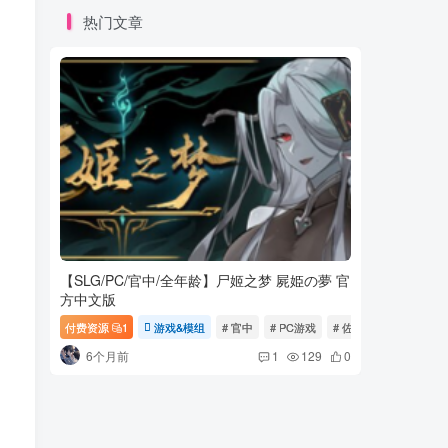
热门文章
【SLG/PC/官中/全年龄】尸姬之梦 屍姫の夢 官
[RPG/
方中文版
来！ Ya
化[PC+安卓
付费资源
1
游戏&模组
# 官中
# PC游戏
# 佐助
付费资源
6个月前
1个月
1
129
0