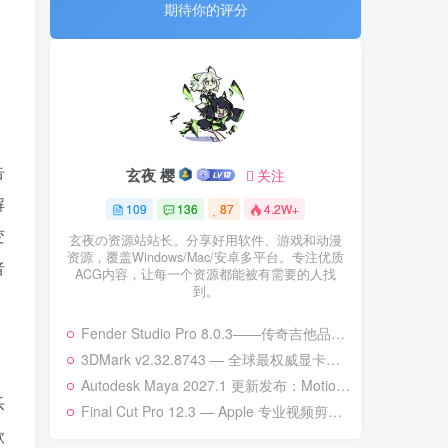
期待你的评分
期待你的评分
础
告
玄夜 樱
玄夜 樱
关注
关注
解
109
109
136
136
87
87
4.2W+
4.2W+
变
玄夜の资源站站长。分享好用软件、游戏和动漫
玄夜の资源站站长。分享好用软件、游戏和动漫
资源，覆盖Windows/Mac/安卓多平台。专注优质
资源，覆盖Windows/Mac/安卓多平台。专注优质
者
ACG内容，让每一个资源都能被有需要的人找
ACG内容，让每一个资源都能被有需要的人找
到。
到。
Fender Studio Pro 8.0.3——传奇吉他品牌的新一代数字音频工作站
Fender Studio Pro 8.0.3——传奇吉他品牌的新一代数字音频工作站
3DMark v2.32.8743 — 全球最权威显卡性能基准测试工具 | 次世代硬件全面适配
3DMark v2.32.8743 — 全球最权威显卡性能基准测试工具 | 次世代硬件全面适配
Autodesk Maya 2027.1 更新发布：MotionMaker 增强、Bifrost 升级与更多改进
Autodesk Maya 2027.1 更新发布：MotionMaker 增强、Bifrost 升级与更多改进
乐
Final Cut Pro 12.3 — Apple 专业视频剪辑的巅峰之作
Final Cut Pro 12.3 — Apple 专业视频剪辑的巅峰之作
歌