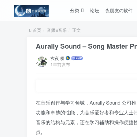
分类
论坛
夜朋友の软件
首页
音频&音乐
正文
Aurally Sound – Song Mast
玄夜 樱
1年前发布
在音乐创作与学习领域，Aurally Sound 公司
功能和卓越的性能，为音乐爱好者和专业人士带
音乐的结构与元素，还在学习辅助和操作便捷
点。​