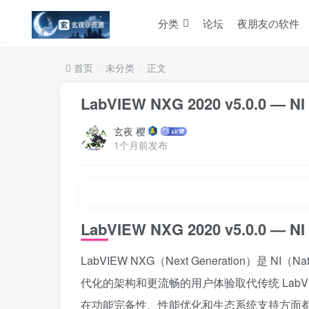
分类
论坛
夜朋友の软件
首页
未分类
正文
LabVIEW NXG 2020 v5.0.0
玄夜 樱
1个月前发布
LabVIEW NXG 2020 v5.0.0
LabVIEW NXG（Next Generation）是 N
代化的架构和更流畅的用户体验取代传统 LabVIEW。
在功能完备性、性能优化和生态系统支持方面