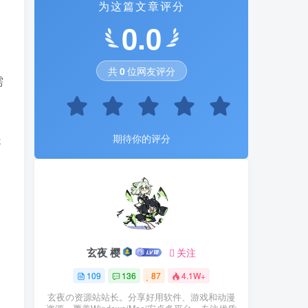
为这篇文章评分
为这篇文章评分
0.0
0.0
，
共
共
0
0
位网友评分
位网友评分
需
提
期待你的评分
期待你的评分
。
玄夜 樱
玄夜 樱
关注
关注
109
109
136
136
87
87
4.1W+
4.1W+
玄夜の资源站站长。分享好用软件、游戏和动漫
玄夜の资源站站长。分享好用软件、游戏和动漫