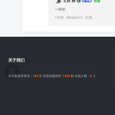
玄夜 樱
作者
一样的
1年前
@
kalas12
回复
关于我们
本次数据库查询：
192
次 页面加载耗时
1.092
秒 在线人数：
8
人