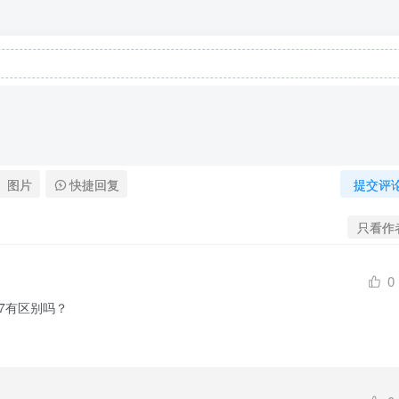
图片
快捷回复
提交评
只看作
0
2147有区别吗？