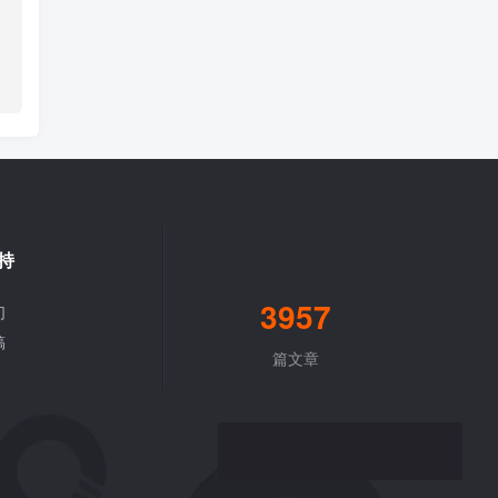
持
3957
们
稿
篇文章