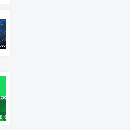
DaVinci Resolve Studio 21.0.0.48 — 全新AI时代影视后期制作平台 （已更新至21.0.1）
DaVinci Resolve Studio 20.3.2 全方位解析
Pixologic ZBrush 2026.0——Python 驱动的数字雕刻与跨端创作革新
【PC/音乐】跨设备畅听 Spotify(去广告) 更新v1.2.95.443 中文 | 免安装