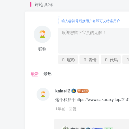
评论
共2条
输入@符号后接用户名即可艾特该用户
昵称
昵称
表情
代码
最新
最热
kalas12
这个和那个https://www.sakuraxy.top/
1年前
回复