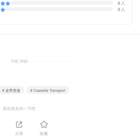
0
人
0
人
THE END
# 走带变速
# Cassette Transport
喜欢就支持一下吧
分享
收藏