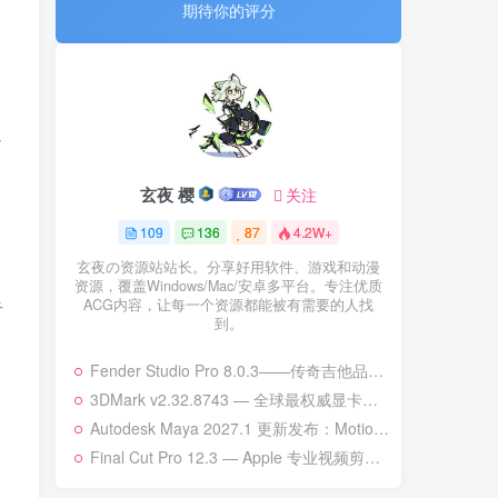
期待你的评分
期待你的评分
以
玄夜 樱
玄夜 樱
关注
关注
109
109
136
136
87
87
4.2W+
4.2W+
玄夜の资源站站长。分享好用软件、游戏和动漫
玄夜の资源站站长。分享好用软件、游戏和动漫
资源，覆盖Windows/Mac/安卓多平台。专注优质
资源，覆盖Windows/Mac/安卓多平台。专注优质
ACG内容，让每一个资源都能被有需要的人找
ACG内容，让每一个资源都能被有需要的人找
音
到。
到。
Fender Studio Pro 8.0.3——传奇吉他品牌的新一代数字音频工作站
Fender Studio Pro 8.0.3——传奇吉他品牌的新一代数字音频工作站
3DMark v2.32.8743 — 全球最权威显卡性能基准测试工具 | 次世代硬件全面适配
3DMark v2.32.8743 — 全球最权威显卡性能基准测试工具 | 次世代硬件全面适配
Autodesk Maya 2027.1 更新发布：MotionMaker 增强、Bifrost 升级与更多改进
Autodesk Maya 2027.1 更新发布：MotionMaker 增强、Bifrost 升级与更多改进
Final Cut Pro 12.3 — Apple 专业视频剪辑的巅峰之作
Final Cut Pro 12.3 — Apple 专业视频剪辑的巅峰之作