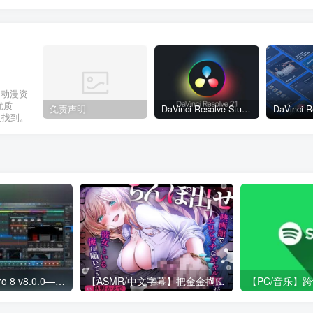
和动漫资
优质
免责声明
DaVinci Resolve Studio 21.0b1：全能后期工作站，AI 与照片处理划时代升级
人找到。
Fender Studio Pro 8 v8.0.0——品牌迭代与音色生态革新
【ASMR/中文字幕】把金金掏出来，在电影院里，一个性感的辣妹女高中生对着和女朋友在一起的我轻声细语。 CV.秋野かえで