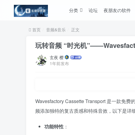
分类
论坛
夜朋友の软件
首页
音频&音乐
正文
玩转音频 “时光机”——Wavesfacto
玄夜 樱
1年前发布
Wavesfactory Cassette Transp
频添加独特的复古质感和特殊音效，以下是详细
功能特性
：