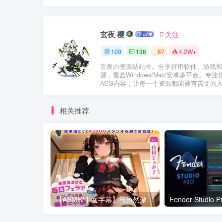
玄夜 樱
关注
109
136
87
4.2W+
玄夜の资源站站长。分享好用软件、游戏
源，覆盖Windows/Mac/安卓多平台。专注
ACG内容，让每一个资源都能被有需要的
相关推荐
【ASMR/中文字幕】与虽然傲慢但每天都会用口交叫醒我的义妹过的早上 CV.山田じぇみ子