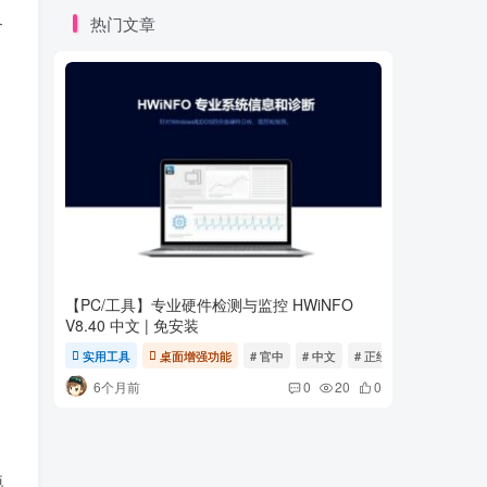
灵
热门文章
【PC/工具】专业硬件检测与监控 HWiNFO
Keystro
V8.40 中文 | 免安装
v3.3 多
实用工具
桌面增强功能
# 官中
# 中文
# 正经
互联网实
动
6个月前
11个
0
20
0
拖