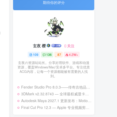
期待你的评分
内
玄夜 樱
关注
109
136
87
4.2W+
玄夜の资源站站长。分享好用软件、游戏和动漫
资源，覆盖Windows/Mac/安卓多平台。专注优质
管
ACG内容，让每一个资源都能被有需要的人找
到。
Fender Studio Pro 8.0.3——传奇吉他品牌的新一代数字音频工作站
3DMark v2.32.8743 — 全球最权威显卡性能基准测试工具 | 次世代硬件全面适配
Autodesk Maya 2027.1 更新发布：MotionMaker 增强、Bifrost 升级与更多改进
Final Cut Pro 12.3 — Apple 专业视频剪辑的巅峰之作