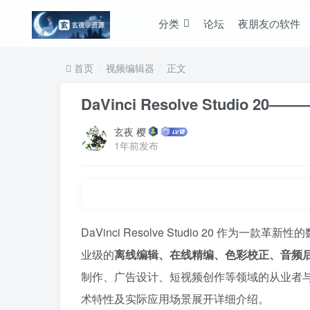
分类
论坛
夜朋友の软件
首页
视频编辑器
正文
DaVinci Resolve Studi
玄夜 樱
1年前发布
DaVinci Resolve Studio 20 
业级的
离线编辑、在线精编、色彩校正、音频
制作、广告设计、短视频创作等领域的从业者
术特性及实际应用场景展开详细介绍。