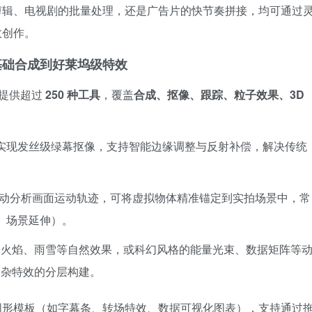
剪辑、电视剧的批量处理，还是广告片的快节奏拼接，均可通过
效创作。
从基础合成到好莱坞级特效
提供超过
250 种工具
，覆盖
合成、抠像、跟踪、粒子效果、3D
y 工具实现发丝级绿幕抠像，支持智能边缘调整与反射补偿，解决传统
器自动分析画面运动轨迹，可将虚拟物体精准锚定到实拍场景中，常
色、场景延伸）。
、火焰、雨雪等自然效果，或科幻风格的能量光束、数据矩阵等
复杂特效的分层构建。
图形模板（如字幕条、转场特效、数据可视化图表），支持通过