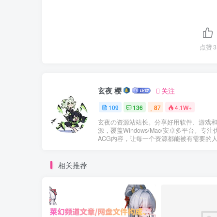
点赞
3
玄夜 樱
关注
109
136
87
4.1W+
玄夜の资源站站长。分享好用软件、游戏
源，覆盖Windows/Mac/安卓多平台。专注
ACG内容，让每一个资源都能被有需要的
相关推荐