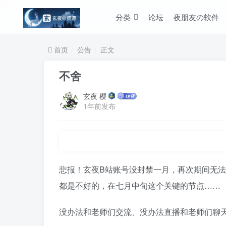
分类
论坛
夜朋友の软件
首页
公告
正文
不舍
玄夜 樱
1年前发布
悲报！玄夜B站账号没封禁一月，再次期间无
都是不好的，在七月中旬这个关键的节点……
没办法和老师们交流、没办法直播和老师们聊天