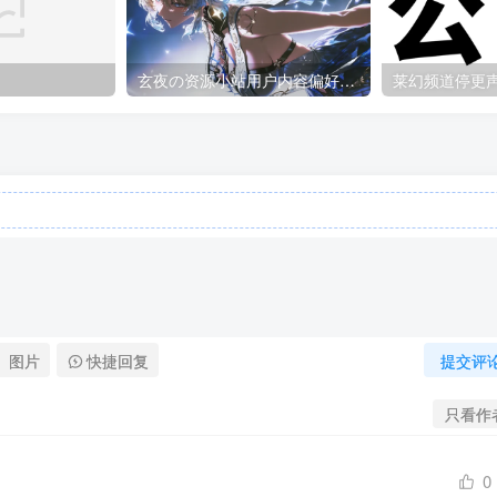
玄夜の资源小站用户内容偏好调查问卷
莱幻频道停更
图片
快捷回复
提交评
只看作
0