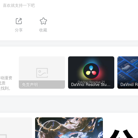
喜欢就支持一下吧
分享
收藏
和动漫资
优质
免责声明
DaVinci Resolve Studio 21.0b1：全能后期工作站，AI 与照片处理划时代升级
人找到。