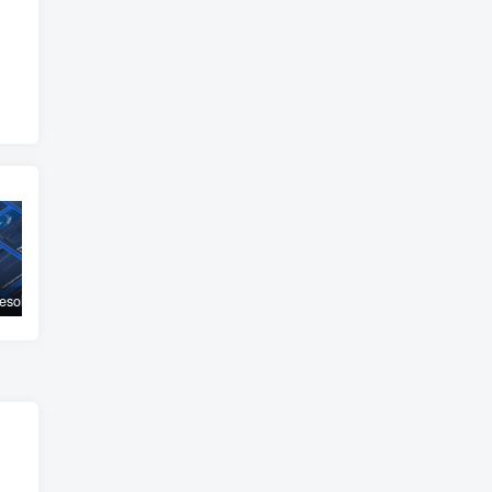
DaVinci Resolve Studio 21.0.0.48 — 全新AI时代影视后期制作平台 （已更新至21.0.1）
DaVinci Resolve Studio 20.3.2 全方位解析
Pixologic ZBrush 2026.0——Python 驱动的数字雕刻与跨端创作革新