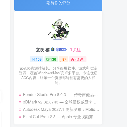
期待你的评分
期待你的评分
玄夜 樱
玄夜 樱
关注
关注
109
109
136
136
87
87
4.1W+
4.1W+
玄夜の资源站站长。分享好用软件、游戏和动漫
玄夜の资源站站长。分享好用软件、游戏和动漫
资源，覆盖Windows/Mac/安卓多平台。专注优质
资源，覆盖Windows/Mac/安卓多平台。专注优质
ACG内容，让每一个资源都能被有需要的人找
ACG内容，让每一个资源都能被有需要的人找
到。
到。
Fender Studio Pro 8.0.3——传奇吉他品牌的新一代数字音频工作站
Fender Studio Pro 8.0.3——传奇吉他品牌的新一代数字音频工作站
3DMark v2.32.8743 — 全球最权威显卡性能基准测试工具 | 次世代硬件全面适配
3DMark v2.32.8743 — 全球最权威显卡性能基准测试工具 | 次世代硬件全面适配
Autodesk Maya 2027.1 更新发布：MotionMaker 增强、Bifrost 升级与更多改进
Autodesk Maya 2027.1 更新发布：MotionMaker 增强、Bifrost 升级与更多改进
Final Cut Pro 12.3 — Apple 专业视频剪辑的巅峰之作
Final Cut Pro 12.3 — Apple 专业视频剪辑的巅峰之作