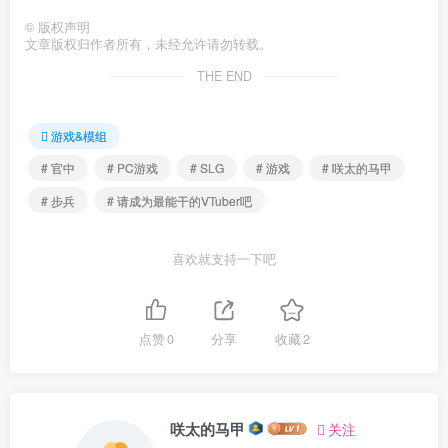
©
版权声明
文章版权归作者所有，未经允许请勿转载。
THE END
游戏&模组
# 官中
# PC游戏
# SLG
# 游戏
# 咲太的马甲
# 步兵
# 请成为最能干的VTuber吧
喜欢就支持一下吧
点赞
0
分享
收藏
2
咲太的马甲
关注