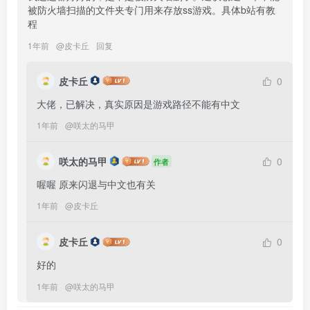
被防火墙扫描的文件夹专门用来存放ss游戏。具体b站有教
程
1年前
@
皮卡丘
回复
皮卡丘
0
1年前
@
咲太的马甲
咲太的马甲
0
作者
喔喔 原来闪退与中文也有关
1年前
@
皮卡丘
皮卡丘
0
1年前
@
咲太的马甲