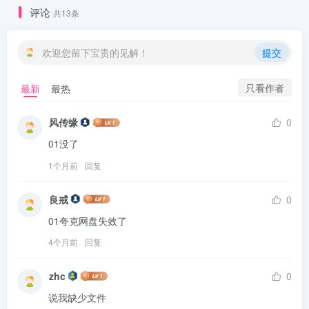
评论
共13条
欢迎您留下宝贵的见解！
提交
只看作者
最新
最热
风传缘
0
01没了
1个月前
回复
良戒
0
01夸克网盘失效了
4个月前
回复
zhc
0
说我缺少文件