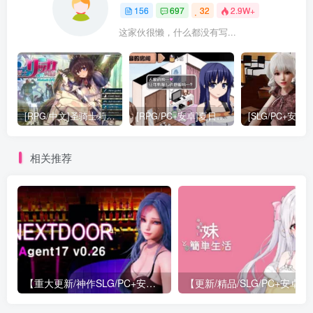
156
697
32
2.9W+
这家伙很懒，什么都没有写...
[RPG/中文]圣骑士莉卡物语 白翼与银翼的姐妹V1.38[4G]
[RPG/PC+安卓]夏日狂想曲：完结+2牛头人魔改版[3.5G]
相关推荐
【重大更新/神作SLG/PC+安卓/官中】特工17 Agent 17 v0.26.10 官方中文版+存档or满金币
【更新/精