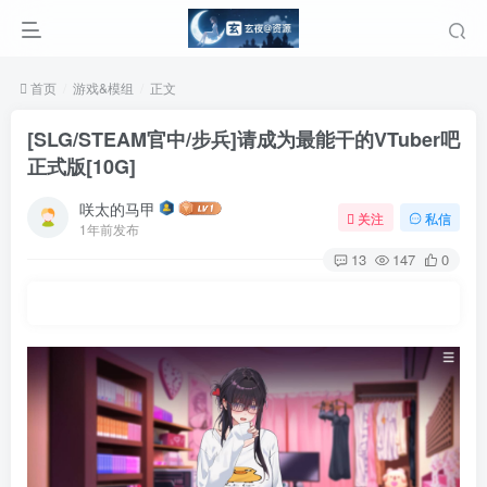
首页
游戏&模组
正文
[SLG/STEAM官中/步兵]请成为最能干的VTuber吧
正式版[10G]
咲太的马甲
关注
私信
1年前发布
13
147
0