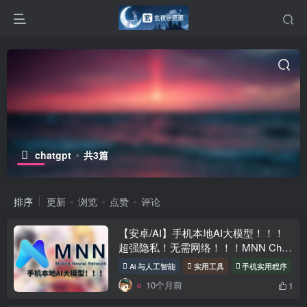
chatgpt
共3篇
排序
更新
浏览
点赞
评论
【安卓/AI】手机本地AI大模型！！！
超强隐私！无需网络！！！MNN Chat
更新 V 0.7.5
Ai 与人工智能
实用工具
手机实用程序
10个月前
1