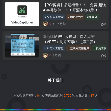
【PC/剪辑】后期福音！！！免费 超强
AI字幕软件！！！开源本地模型！
Video Captioner
Ai 与人工智能
图形&设计
多媒体
12个月前
0
本地LLM破甲大模型！接入桌宠
（VPET）对话互动！（第二弹）
Ai 与人工智能
互联网实用程序
实用工具
1年前
0
关于我们
本次数据库查询：
84
次 页面加载耗时
0.720
秒 在线人数：
17
人