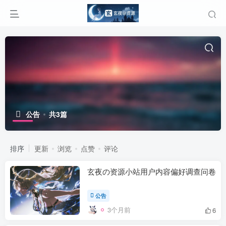
公告
共3篇
排序
更新
浏览
点赞
评论
玄夜の资源小站用户内容偏好调查问卷
公告
3个月前
6