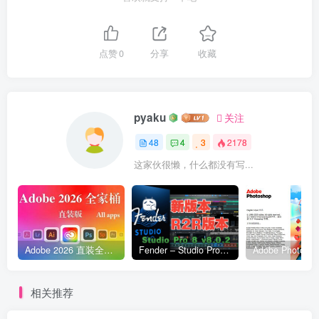
点赞
0
分享
收藏
pyaku
关注
48
4
3
2178
这家伙很懒，什么都没有写...
Adobe 2026 直装全家桶完整Win版震撼来袭
Fender – Studio Pro 8 v8.0.2 [R2R] 有音频分离
相关推荐