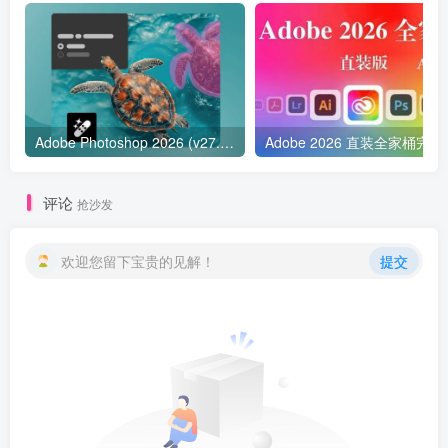
Adobe Photoshop 2026 (v27.7.0.11)——本地AI移除与多模型生成引领图像编辑新时代
Adobe 2
评论
抢沙发
欢迎您留下宝贵的见解！
提交