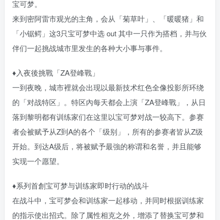
宝可梦。
来到密阿雷市观光的主角，会从「菊草叶」、「暖暖猪」和
「小锯鳄」这3只宝可梦中选 out 其中一只作为搭档，并与伙
伴们一起挑战城市里发生的各种大小事与事件。
♦入夜後挑戰「ZA登峰戰」
一到夜晚，城市裡就会出现以最新技术红色全像投影所环绕
的「对战特区」。特区內每天都会上演「ZA登峰戰」，从日
落到黎明都有训练家们在这里以宝可梦对战一较高下。参赛
者会被赋予从Z到A的各个「级别」，所有的参赛者皆从Z级
开始。到达A级后，将被赋予最強的称谓和名誉，并且能够
实现一个愿望。
♦系列首創宝可梦与训练家即时行动的战斗
在战斗中，宝可梦会和训练家一起移动，并同时根据训练家
的指示使出招式。除了属性相克之外，增添了替换宝可梦和