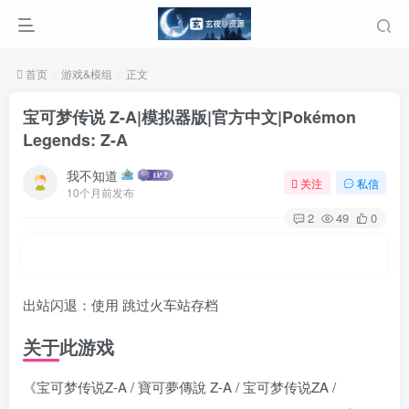
首页
游戏&模组
正文
宝可梦传说 Z-A|模拟器版|官方中文|Pokémon
Legends: Z-A
我不知道
关注
私信
10个月前发布
2
49
0
出站闪退：使用 跳过火车站存档
关于此游戏
《宝可梦传说Z-A / 寶可夢傳說 Z-A / 宝可梦传说ZA /