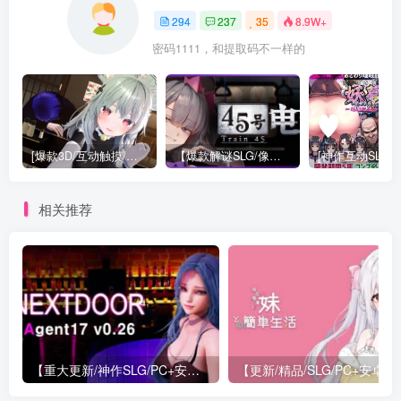
294
237
35
8.9W+
密码1111，和提取码不一样的
[爆款3D/互动触摸/动态]NtrMaster NTR大师 v0.4官方中文[PC+安卓盖世]
【爆款解谜SLG/像素动态】45号电车 45番电车 45番電車 Train45 v1.0.4.2 官中步兵[PC+安卓joi]14551
相关推荐
【重大更新/神作SLG/PC+安卓/官中】特工17 Agent 17 v0.26.10 官方中文版+存档or满金币
【更新/精