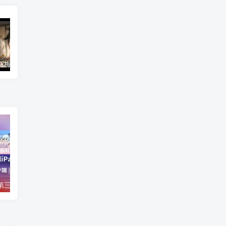
捱光：金瓶梅 B17135268 官中版
教室里的屁股R
用洗脑APP调教清纯大小姐的模拟游戏
【安卓/视频】第三方 B 站客户端 BiliPai 更新 V9.9.9.8.6 | 内置插件中心 | 4K/HDR