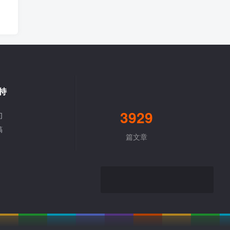
持
3929
们
稿
篇文章