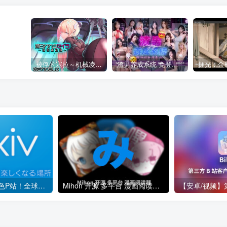
被俘的塞拉～机械凌辱记录～
渣男养成系统 免登录 麻豆
【安卓/软件】蓝色P站！全球最大 漫画 插画 小说 创作社群 Pixiv v6.191.1
Mihon 开源 多平台 漫画阅读器 支持 哔咔 / 禁漫 / 拷贝 源 更新 v0.20.1