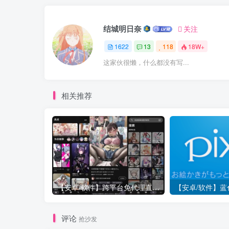
结城明日奈
关注
1622
13
118
18W+
这家伙很懒，什么都没有写...
相关推荐
【安卓/软件】跨平台免代理直连P站 Pixez-Flutter V0.9.105 动图 | 以图搜源 | 批量下载 | Pixiv | 漫画 小说 插图
评论
抢沙发