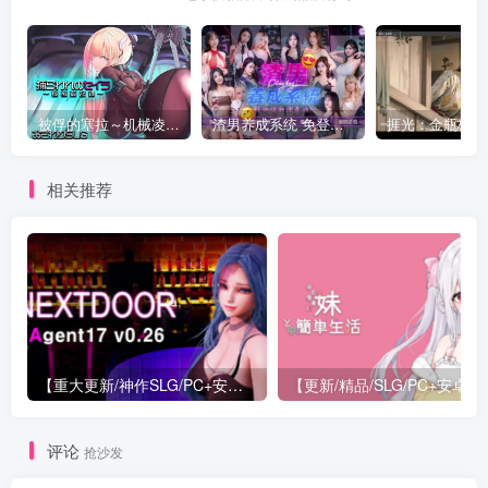
被俘的塞拉～机械凌辱记录～
渣男养成系统 免登录 麻豆
相关推荐
【重大更新/神作SLG/PC+安卓/官中】特工17 Agent 17 v0.26.10 官方中文版+存档or满金币
【更新/精
评论
抢沙发