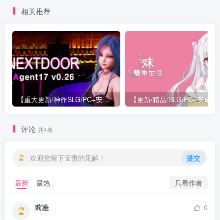
相关推荐
【重大更新/神作SLG/PC+安卓/官中】特工17 Agent 17 v0.26.10 官方中文版+存档or满金币
【更新/精
评论
共4条
欢迎您留下宝贵的见解！
提交
只看作者
最新
最热
莉雅
0