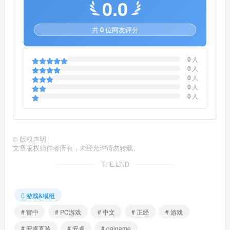
0.0
共
0
位网友评分
0
人
0
人
0
人
0
人
0
人
©
版权声明
文章版权归作者所有，未经允许请勿转载。
THE END
游戏&模组
# 官中
# PC游戏
# 中文
# 正经
# 游戏
# 安卓直装
# 安卓
# galgame