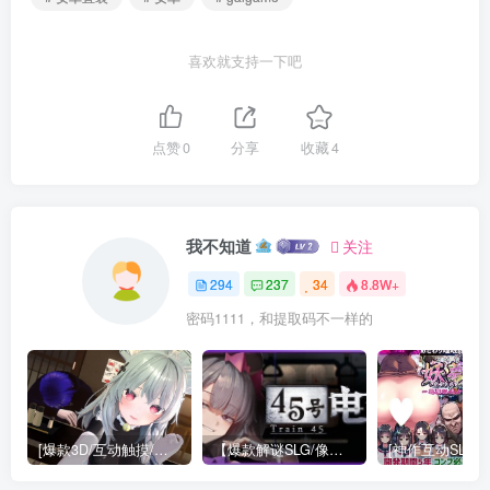
喜欢就支持一下吧
点赞
0
分享
收藏
4
我不知道
关注
294
237
34
8.8W+
密码1111，和提取码不一样的
[爆款3D/互动触摸/动态]NtrMaster NTR大师 v0.4官方中文[PC+安卓盖世]
【爆款解谜SLG/像素动态】45号电车 45番电车 45番電車 Train45 v1.0.4.2 官中步兵[PC+安卓joi]14551