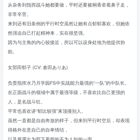
从杂务到指挥战斗她都要做，平时还要被桐香牵着鼻子走，
非常辛苦。
来到还有旧条例的平行时空虽然让她有点郁郁寡欢，但她依
然强迫自己打起精神来，实在很坚强。
因为与主角的内心较接近，所以可以设身处地为他提供协
助。
女部田郁子 (CV: 倉田ありあ)
负责指挥水乃月学园FS中实战能力最强的“一队”的中队长。
在正面战斗的领域中属于最强等级，不喜欢比自己更强的
人，是名战斗狂。
平常也喜欢讲“郁比较强”来顶撞别人。
虽然一直都是自由奔放的样子，但来到平行时空后，却表现
得格外在意自己的自卑情结，
以及展露出为部下着想的不为人知的一面。