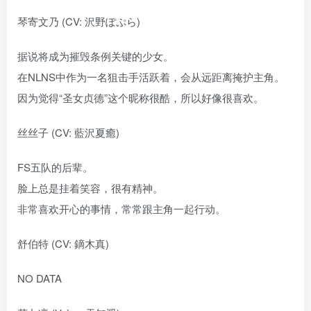
琴寄文乃 (CV: 沢野ぽぷら)
据说将成为摧毁条例关键的少女。
在NLNS中作为一名狙击手活跃着，会从远距离掩护主角。
因为觉得“圣女贞德”这个昵称很酷，所以好像很喜欢。
丝丝子 (CV: 藍沢夏癒)
FS五队的后辈。
脸上总是挂着笑容，很有精神。
非常喜欢开心的事情，常常跟主角一起行动。
舒伯特 (CV: 鏑木真)
NO DATA