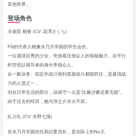
其他世界。
登场角色
冷泉院 桐香 (CV: 花澤さくら)
FS的代表人物兼水乃月学园的学生会长。
一位眉清目秀的少女。凭借着压倒众人的领袖魅力，在平行
时空也以领导者的身分率领众人。
从一般业务、拟定作战计画到直接战斗都能胜任，是最强战
力的人选之一，
但在日常生活的部分，说保守一点是“比麻沙酱还要无能”。
由于过去的经历，她与淳之介水火不容。
糺川礼 (CV: 水野七海)
在水乃月学园担任风纪委员长，是实际上的No.2。