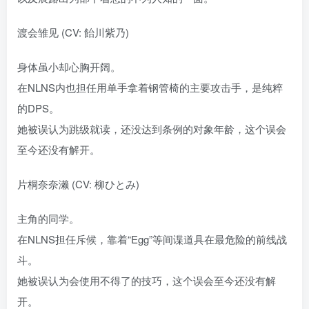
渡会雏见 (CV: 飴川紫乃)
身体虽小却心胸开阔。
在NLNS内也担任用单手拿着钢管椅的主要攻击手，是纯粹
的DPS。
她被误认为跳级就读，还没达到条例的对象年龄，这个误会
至今还没有解开。
片桐奈奈濑 (CV: 柳ひとみ)
主角的同学。
在NLNS担任斥候，靠着“Egg”等间谍道具在最危险的前线战
斗。
她被误认为会使用不得了的技巧，这个误会至今还没有解
开。