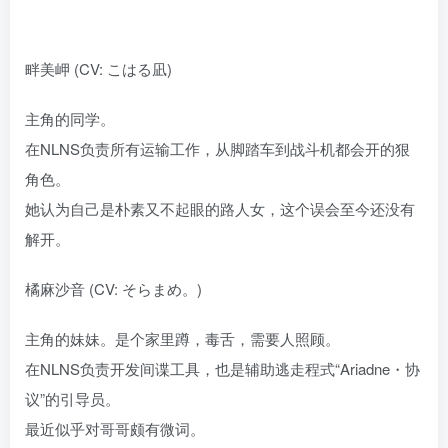
畔美岬 (CV: こはる凪)
主角的同学。
在NLNS负责所有运输工作，从脚踏车到战斗机都会开的狠
角色。
她认为自己是朴素又不起眼的路人女，这个误会至今还没有
解开。
橘麻沙音 (CV: そらまめ。)
主角的妹妹。是个家里蹲，毒舌，需要人照顾。
在NLNS负责开发间谍工具，也是辅助逃走程式“Ariadne・协
议”的引导员。
最近似乎对哥哥颇有微词。