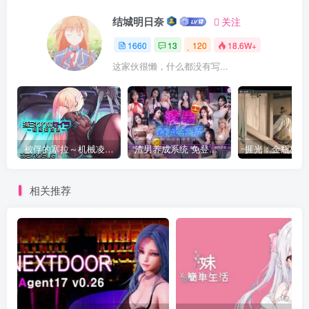
结城明日奈
关注
1660
13
120
18.6W+
这家伙很懒，什么都没有写...
被俘的塞拉～机械凌辱记录～
渣男养成系统 免登录 麻豆
相关推荐