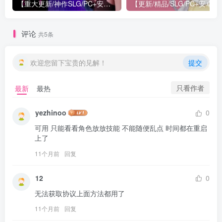
【重大更新/神作SLG/PC+安卓/官中】特工17 Agent 17 v0.26.10 官方中文版+存档or满金币
【更新/精
评论
共5条
欢迎您留下宝贵的见解！
提交
只看作者
最新
最热
yezhinoo
0
可用 只能看看角色放放技能 不能随便乱点 时间都在重启
上了
11个月前
回复
12
0
11个月前
回复