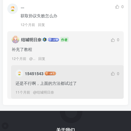
...
0
获取协议失败怎么办
12个月前
回复
结城明日奈
0
作者
12个月前
@
...
回复
15451543
0
还是不行啊，上面的方法都试过了
11个月前
@
结城明日奈
关于我们