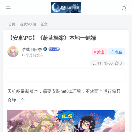
首页
游戏&模组
正文
【安卓\PC】《蔚蓝档案》本地一键端
结城明日奈
关注
私信
12个月前发布
11
66
0
天机阁最新版本，需要安装net8.0环境，不然两个运行窗只
会弹一个