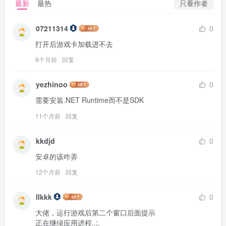
只看作者
最新
最热
07211314
0
打开后游戏卡加载进不去
6个月前
回复
yezhinoo
0
需要安装.NET Runtime而不是SDK
11个月前
回复
kkdjd
0
安卓的该咋弄
12个月前
回复
llkkk
0
大佬，运行游戏后第二个窗口后面提示

正在继绿应用进程..;.
