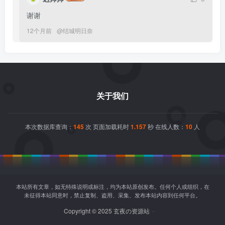
谢谢
12个月前
@
结城明日奈
关于我们
本次数据库查询：
145
次 页面加载耗时
1.157
秒 在线人数：
10
人
本站所有文章，如无特殊说明或标注，均为本站原创发布。任何个人或组织，在
未征得本站同意时，禁止复制、盗用、采集、发布本站内容到任何平台。
Copyright © 2025 玄夜の资源站
-