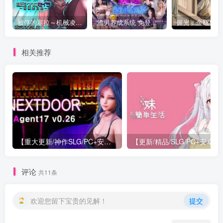
被俘的塞拉～机械凌辱记录～
渣男养成系统 免登录 麻豆
相关推荐
【重大更新/神作SLG/PC+安卓/官中】特工17 Agent 17 v0.26.10 官方中文版+存档or满金币
【更新/精
评论
共11条
欢迎您留下宝贵的见解！
提交