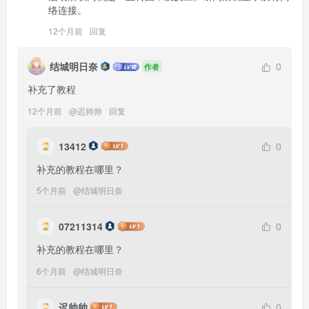
络连接。
12个月前
回复
结城明日奈
0
作者
12个月前
@
迟帅帅
回复
13412
0
补充的教程在哪里？
5个月前
@
结城明日奈
07211314
0
6个月前
@
结城明日奈
迟帅帅
0