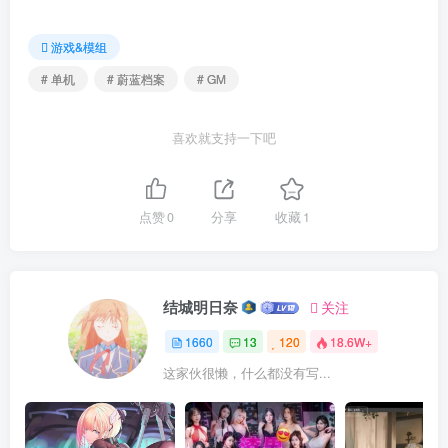
游戏&模组
# 单机
# 蔚蓝档案
# GM
喜欢就支持一下吧
点赞
0
分享
收藏
1
结城明日奈
关注
1660
13
120
18.6W+
这家伙很懒，什么都没有写...