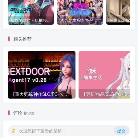
被俘的塞拉～机械凌辱记录～
渣男养成系统 免登录 麻豆
相关推荐
【重大更新/神作SLG/PC+安卓/官中】特工17 Agent 17 v0.26.10 官方中文版+存档or满金币
【更新/精
评论
抢沙发
欢迎您留下宝贵的见解！
提交