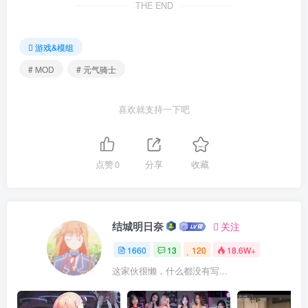
THE END
游戏&模组
# MOD
# 元气骑士
喜欢就支持一下吧
点赞
0
分享
收藏
结城明日奈
关注
1660
13
120
18.6W+
这家伙很懒，什么都没有写...