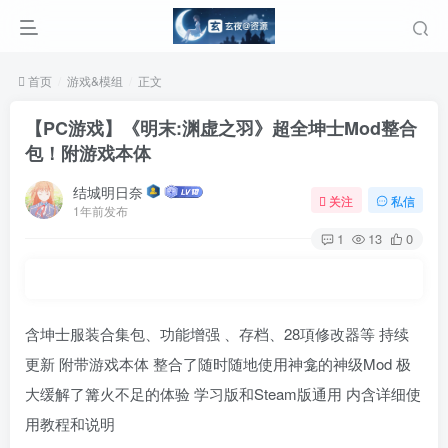
首页
游戏&模组
正文
【PC游戏】《明末:渊虚之羽》超全坤士Mod整合
包！附游戏本体
结城明日奈
关注
私信
1年前发布
1
13
0
含坤士服装合集包、功能增强 、存档、28項修改器等 持续
更新 附带游戏本体 整合了随时随地使用神龛的神级Mod 极
大缓解了篝火不足的体验 学习版和Steam版通用 内含详细使
用教程和说明