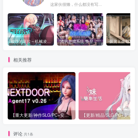
这家伙很懒，什么都没有写...
被俘的塞拉～机械凌辱记录～
渣男养成系统 免登录 麻豆
相关推荐
【重大更新/神作SLG/PC+安卓/官中】特工17 Agent 17 v0.26.10 官方中文版+存档or满金币
【更新/精
评论
共1条