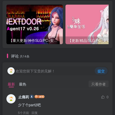
【重大更新/神作SLG/PC+安卓/官中】特工17 Agent 17 v0.26.10 官方中文版+存档or满金币
【更新/精
评论
共14条
欢迎您留下宝贵的见解！
提交
只看作者
最新
最热
止痛药
0
少了个part2吧
5个月前
回复