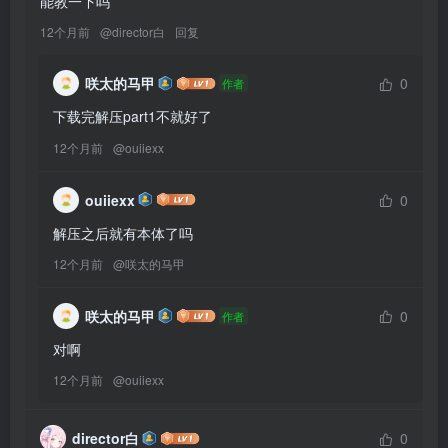
能教一下吗
12个月前
@
director白
回复
咲太的马甲
0
作者
下载完解压part1不就好了
12个月前
@
ouiiexx
ouiiexx
0
解压之后就有本体了吗
12个月前
@
咲太的马甲
咲太的马甲
0
作者
对啊
12个月前
@
ouiiexx
director白
0