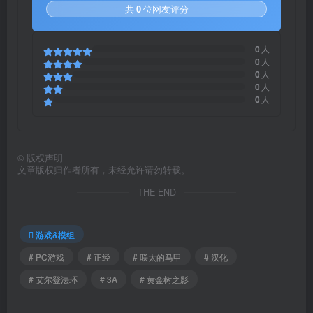
共
0
位网友评分
0
人
0
人
0
人
0
人
0
人
©
版权声明
文章版权归作者所有，未经允许请勿转载。
THE END
游戏&模组
# PC游戏
# 正经
# 咲太的马甲
# 汉化
# 艾尔登法环
# 3A
# 黄金树之影