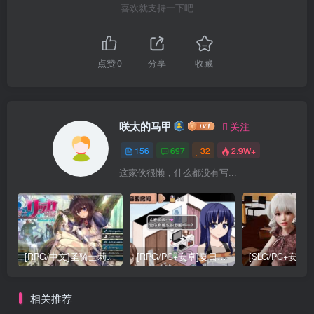
喜欢就支持一下吧
点赞
0
分享
收藏
咲太的马甲
关注
156
697
32
2.9W+
这家伙很懒，什么都没有写...
[RPG/中文]圣骑士莉卡物语 白翼与银翼的姐妹V1.38[4G]
[RPG/PC+安卓]夏日狂想曲：完结+2牛头人魔改版[3.5G]
相关推荐