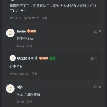
我撤回不了了，问题解决了，谢谢大大让我有游戏玩(づ￣3
￣)づ╭❤～
12个月前
@
director白
回复
luoliu
0
1年前
回复
咲太的马甲
0
作者
1年前
@
luoliu
回复
sjjs
0
玩上了谢谢主播
1年前
回复