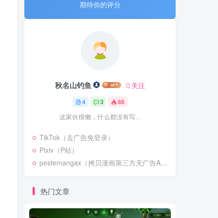
期待你的评分
秋名山钓鱼
关注
4
3
88
这家伙很懒，什么都没有写...
TikTok（去广告免登录）
Pixiv（P站）
pestemangax（拷贝漫画第三方无广告APP）
热门文章