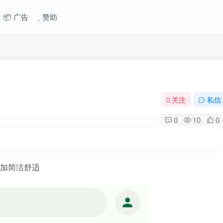
📦 广告
赞助
关注
私信
0
10
0
面更加简洁舒适