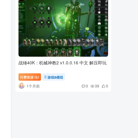
战锤40K：机械神教2 v1.0.0.16 中文 解压即玩
【ADV/
故事 会
付费资源
1
游戏&模组
付费资源
1个月前
1个月
0
39
0