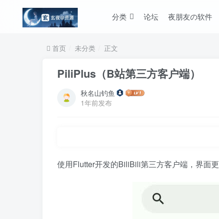
分类
论坛
夜朋友の软件
首页
未分类
正文
PiliPlus（B站第三方客户端）
秋名山钓鱼
1年前发布
使用Flutter开发的BiliBili第三方客户端，界