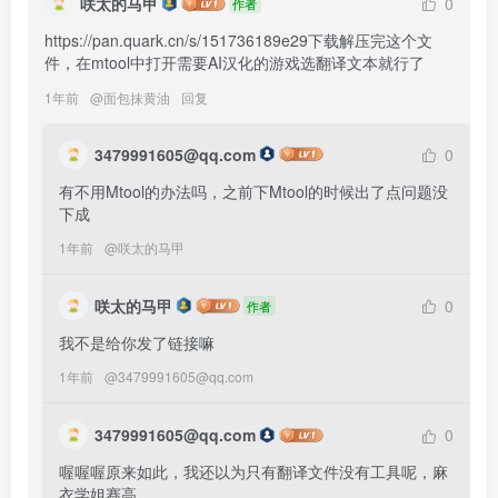
咲太的马甲
0
作者
https://pan.quark.cn/s/151736189e29下载解压完这个文
件，在mtool中打开需要AI汉化的游戏选翻译文本就行了
1年前
@
面包抹黄油
回复
3479991605@qq.com
0
有不用Mtool的办法吗，之前下Mtool的时候出了点问题没
下成
1年前
@
咲太的马甲
咲太的马甲
0
作者
我不是给你发了链接嘛
1年前
@
3479991605@qq.com
3479991605@qq.com
0
喔喔喔原来如此，我还以为只有翻译文件没有工具呢，麻
衣学姐赛高