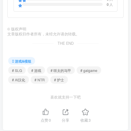
0
人
©
版权声明
文章版权归作者所有，未经允许请勿转载。
THE END
游戏&模组
# SLG
# 游戏
# 咲太的马甲
# galgame
# AI汉化
# NTR
# 护士
喜欢就支持一下吧
点赞
0
分享
收藏
3