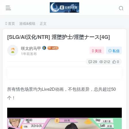
首页
游戏&模组
正文
[SLG/AI汉化/NTR] 淫堕护士/淫堕ナース[4G]
咲太的马甲
关注
私信
1年前发布
29
212
0
所有情色场景均为Live2D动画，不包括差异，总共超过50
个！