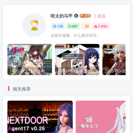
咲太的马甲
关注
156
697
32
2.8W+
这家伙很懒，什么都没有写...
[RPG/中文]圣骑士莉卡物语 白翼与银翼的姐妹V1.38[4G]
[RPG/PC+安卓]夏日狂想曲：完结+2牛头人魔改版[3.5G]
相关推荐