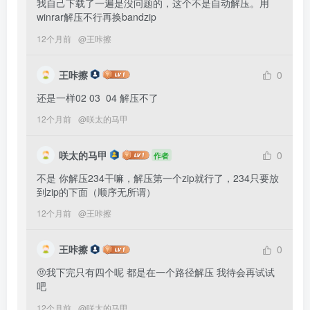
我自己下载了一遍是没问题的，这个不是自动解压。用
winrar解压不行再换bandzip
12个月前
@
王咔擦
王咔擦
0
还是一样02 03  04 解压不了
12个月前
@
咲太的马甲
咲太的马甲
0
作者
不是 你解压234干嘛，解压第一个zip就行了，234只要放
到zip的下面（顺序无所谓）
12个月前
@
王咔擦
王咔擦
0
🤨我下完只有四个呢 都是在一个路径解压 我待会再试试
吧
12个月前
@
咲太的马甲