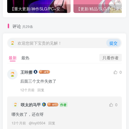
【重大更新/神作SLG/PC+安卓/官中】特工17 Agent 17 v0.26.10 官方中文版+存档or满金币
【更新/精
评论
共29条
欢迎您留下宝贵的见解！
提交
只看作者
最新
最热
王咔擦
0
后面三个文件失效了
12个月前
回复
咲太的马甲
0
作者
哪失效了，还在呀
12个月前
@
lxyl0504
回复