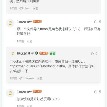
项，然后解压到里面
1年前
@
liuhao
回复
1mowww
0
哪一个文件导入mtool是角色状态呀(｡•ˇ‸ˇ•｡)，我现在只有
翻译跟钱
1年前
回复
咲太的马甲
0
作者
mtool我只用过这软件的汉化，修改器我一般用CE：
https://pan.quark.cn/s/8edbed5c1fba。具体操作方法你可
以b站搜一下
1年前
@
1mowww
回复
1mowww
0
怎么快速提升好感度啊(*>.<*)
1年前
回复