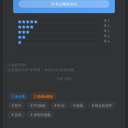
共
0
位网友评分
0
人
0
人
0
人
0
人
0
人
©
版权声明
文章版权归作者所有，未经允许请勿转载。
THE END
未分类
游戏&模组
# 官中
# PC游戏
# SLG
# 游戏
# 咲太的马甲
# 步兵
# 乡村狂想曲