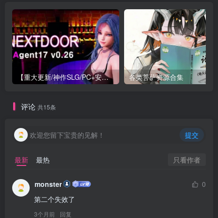
【重大更新/神作SLG/PC+安卓/官中】特工17 Agent 17 v0.26.10 官方中文版+存档or满金币
各类菩萨资源合集
评论
共15条
欢迎您留下宝贵的见解！
提交
只看作者
最新
最热
monster
0
第二个失效了
3个月前
回复