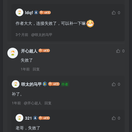
ldqf
0
作者大大，连接失效了，可以补一下嘛
3个月前
@
咲太的马甲
开心超人
0
失效了
1年前
回复
咲太的马甲
0
作者
补了。
1年前
@
开心超人
回复
321
0
老哥，失效了