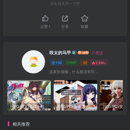
喜欢就支持一下吧
点赞
1
分享
收藏
咲太的马甲
关注
156
697
32
2.8W+
这家伙很懒，什么都没有写...
[RPG/中文]圣骑士莉卡物语 白翼与银翼的姐妹V1.38[4G]
[RPG/PC+安卓]夏日狂想曲：完结+2牛头人魔改版[3.5G]
相关推荐