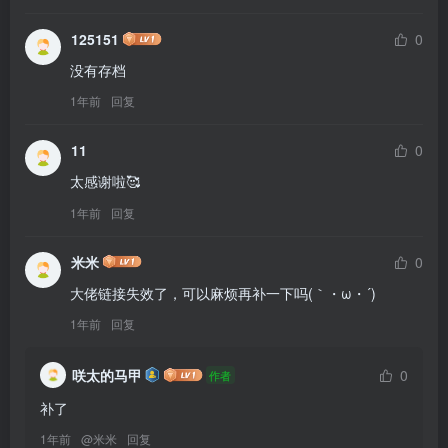
125151
0
1年前
回复
11
0
太感谢啦🥰
1年前
回复
米米
0
大佬链接失效了，可以麻烦再补一下吗(｀・ω・´)
1年前
回复
咲太的马甲
0
作者
补了
1年前
@
米米
回复