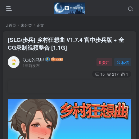
首页
未分类
正文
[SLG/步兵] 乡村狂想曲 V1.7.4 官中步兵版 + 全
CG录制视频整合 [1.1G]
咲太的马甲
关注
私信
1年前发布
15
217
1