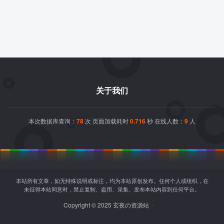
关于我们
本次数据库查询：
78
次 页面加载耗时
0.716
秒 在线人数：
9
人
本站所有文章，如无特殊说明或标注，均为本站原创发布。任何个人或组织，在
未征得本站同意时，禁止复制、盗用、采集、发布本站内容到任何平台。
Copyright © 2025 玄夜の资源站
-