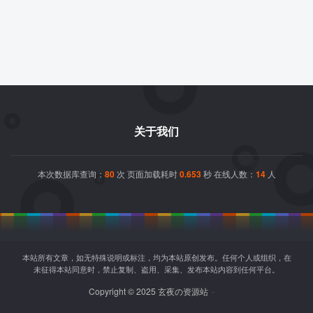
关于我们
本次数据库查询：
80
次 页面加载耗时
0.653
秒 在线人数：
14
人
本站所有文章，如无特殊说明或标注，均为本站原创发布。任何个人或组织，在
未征得本站同意时，禁止复制、盗用、采集、发布本站内容到任何平台。
Copyright © 2025 玄夜の资源站
-