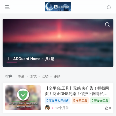
ADGuard Home
共1篇
排序
更新
浏览
点赞
评论
【全平台/工具】无感 去广告！拦截网
页！防止DNS污染！保护上网隐私！
ADGuard Home Docker版本
互联网实用程序
实用工具
开发者工具
12个月前
0