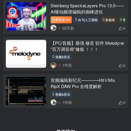
Steinberg SpectraLayers Pro 13.0——
AI驱动频谱编辑的巅峰进化
付费资源
2
Ai 与人工智能
多媒体
音频
32天前
0
【PC/音频】最强 修音 软件 Melodyne
“百万调音师”修炼 ！！！
音频&音乐
1年前
0
音频编辑新纪元————Hit’n’Mix
RipX DAW Pro 全维度解析
音频&音乐
1年前
0