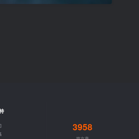
持
3958
们
稿
篇文章