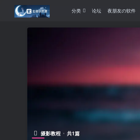
分类
论坛
夜朋友の软件
摄影教程
共1篇