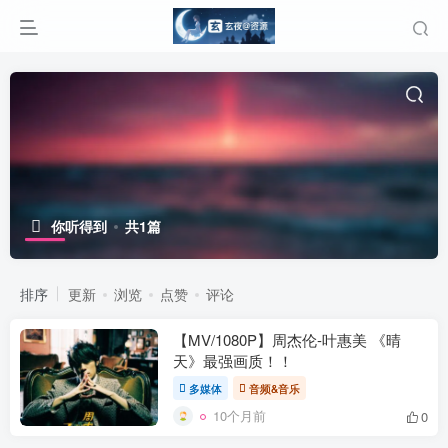
你听得到
共1篇
排序
更新
浏览
点赞
评论
【MV/1080P】周杰伦-叶惠美 《晴
天》最强画质！！
多媒体
音频&音乐
10个月前
0