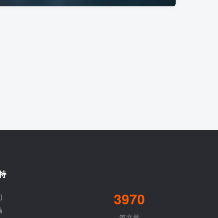
持
3970
们
稿
篇文章