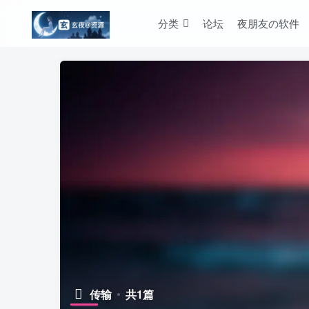
分类
论坛
夜朋友の软件
传输
共1篇