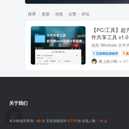
排序
更新
浏览
点赞
评论
【PC/工具】超
件共享工具 v1.0
互联网实用程序
实
树上的小狗
8
关于我们
本次数据库查询：
80
次 页面加载耗时
0.770
秒 在线人数：
14
人